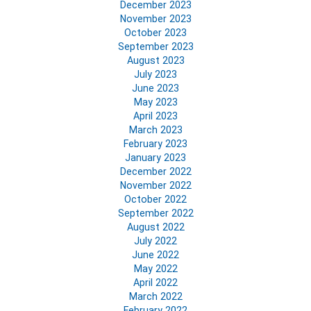
December 2023
November 2023
October 2023
September 2023
August 2023
July 2023
June 2023
May 2023
April 2023
March 2023
February 2023
January 2023
December 2022
November 2022
October 2022
September 2022
August 2022
July 2022
June 2022
May 2022
April 2022
March 2022
February 2022