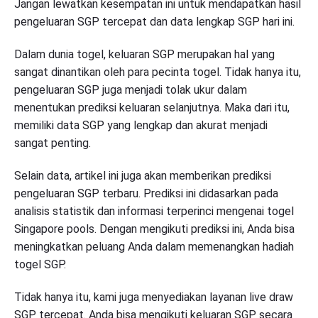
Jangan lewatkan kesempatan ini untuk mendapatkan hasil
pengeluaran SGP tercepat dan data lengkap SGP hari ini.
Dalam dunia togel, keluaran SGP merupakan hal yang
sangat dinantikan oleh para pecinta togel. Tidak hanya itu,
pengeluaran SGP juga menjadi tolak ukur dalam
menentukan prediksi keluaran selanjutnya. Maka dari itu,
memiliki data SGP yang lengkap dan akurat menjadi
sangat penting.
Selain data, artikel ini juga akan memberikan prediksi
pengeluaran SGP terbaru. Prediksi ini didasarkan pada
analisis statistik dan informasi terperinci mengenai togel
Singapore pools. Dengan mengikuti prediksi ini, Anda bisa
meningkatkan peluang Anda dalam memenangkan hadiah
togel SGP.
Tidak hanya itu, kami juga menyediakan layanan live draw
SGP tercepat. Anda bisa mengikuti keluaran SGP secara