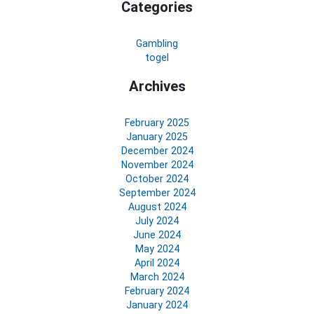
Categories
Gambling
togel
Archives
February 2025
January 2025
December 2024
November 2024
October 2024
September 2024
August 2024
July 2024
June 2024
May 2024
April 2024
March 2024
February 2024
January 2024