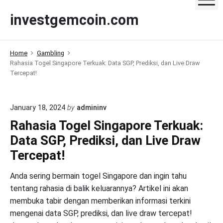
S
investgemcoin.com
k
i
p
Home
Gambling
t
Rahasia Togel Singapore Terkuak: Data SGP, Prediksi, dan Live Draw
o
Tercepat!
c
o
n
January 18, 2024
by
admininv
t
Rahasia Togel Singapore Terkuak:
e
Data SGP, Prediksi, dan Live Draw
n
Tercepat!
t
Anda sering bermain togel Singapore dan ingin tahu
tentang rahasia di balik keluarannya? Artikel ini akan
membuka tabir dengan memberikan informasi terkini
mengenai data SGP, prediksi, dan live draw tercepat!