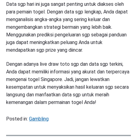
Data sgp hari ini juga sangat penting untuk diakses oleh
para pemain togel. Dengan data sgp lengkap, Anda dapat
menganalisis angka-angka yang sering keluar dan
mengembangkan strategi bermain yang lebih baik.
Menggunakan prediksi pengeluaran sgp sebagai panduan
juga dapat meningkatkan peluang Anda untuk
mendapatkan sgp prize yang diincar.
Dengan adanya live draw toto sgp dan data sgp terkini,
Anda dapat memiliki informasi yang akurat dan terpercaya
mengenai togel Singapore. Jadi, jangan lewatkan
kesempatan untuk menyaksikan hasil keluaran sgp secara
langsung dan manfaatkan data sgp untuk meraih
kemenangan dalam permainan togel Anda!
Posted in:
Gambling
P