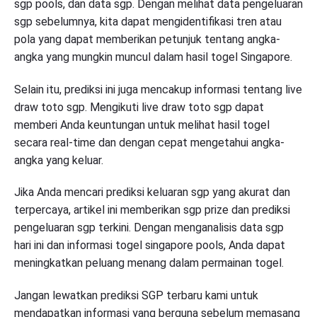
sgp pools, dan data sgp. Dengan melihat data pengeluaran
sgp sebelumnya, kita dapat mengidentifikasi tren atau
pola yang dapat memberikan petunjuk tentang angka-
angka yang mungkin muncul dalam hasil togel Singapore.
Selain itu, prediksi ini juga mencakup informasi tentang live
draw toto sgp. Mengikuti live draw toto sgp dapat
memberi Anda keuntungan untuk melihat hasil togel
secara real-time dan dengan cepat mengetahui angka-
angka yang keluar.
Jika Anda mencari prediksi keluaran sgp yang akurat dan
terpercaya, artikel ini memberikan sgp prize dan prediksi
pengeluaran sgp terkini. Dengan menganalisis data sgp
hari ini dan informasi togel singapore pools, Anda dapat
meningkatkan peluang menang dalam permainan togel.
Jangan lewatkan prediksi SGP terbaru kami untuk
mendapatkan informasi yang berguna sebelum memasang